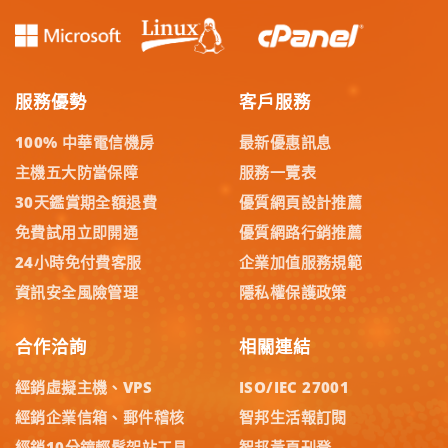
服務優勢
客戶服務
100% 中華電信機房
最新優惠訊息
主機五大防當保障
服務一覽表
30天鑑賞期全額退費
優質網頁設計推薦
免費試用立即開通
優質網路行銷推薦
24小時免付費客服
企業加值服務規範
資訊安全風險管理
隱私權保護政策
合作洽詢
相關連結
經銷虛擬主機、VPS
ISO/IEC 27001
經銷企業信箱、郵件稽核
智邦生活報訂閱
經銷10分鐘輕鬆架站工具
智邦黃頁刊登